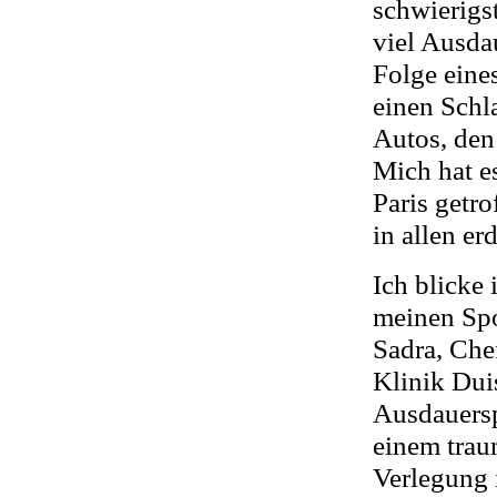
schwierigs
viel Ausdau
Folge eine
einen Schla
Autos, den
Mich hat e
Paris getro
in allen e
Ich blicke
meinen Spo
Sadra, Che
Klinik Dui
Ausdauersp
einem trau
Verlegung 